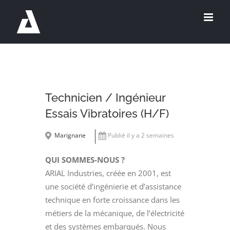
Passer
au
contenu
Technicien / Ingénieur
Essais Vibratoires (H/F)
Marignane
Publié il y a 2 semaines
QUI SOMMES-NOUS ?
ARIAL Industries, créée en 2001, est
une société d’ingénierie et d’assistance
technique en forte croissance dans les
métiers de la mécanique, de l’électricité
et des systèmes embarqués. Nous