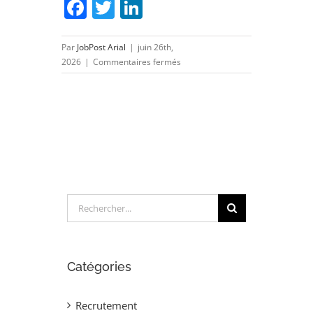
Facebook
Twitter
LinkedIn
Par
JobPost Arial
|
juin 26th,
sur
2026
|
Commentaires fermés
PMO
PROGRAMMES
INDUSTRIELS
(H/F)
Rechercher:
Catégories
Recrutement