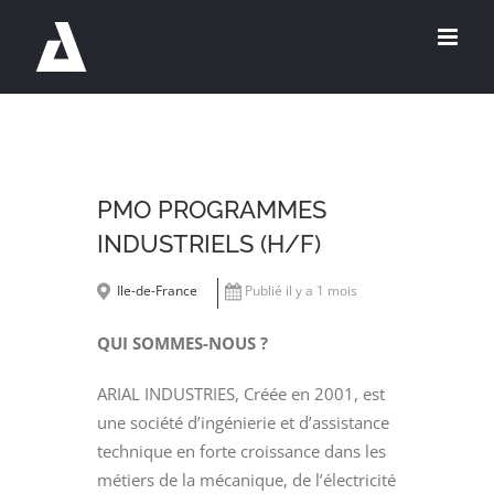
Passer
au
contenu
PMO PROGRAMMES
INDUSTRIELS (H/F)
Ile-de-France
Publié il y a 1 mois
QUI SOMMES-NOUS ?
ARIAL INDUSTRIES, Créée en 2001, est
une société d’ingénierie et d’assistance
technique en forte croissance dans les
métiers de la mécanique, de l’électricité