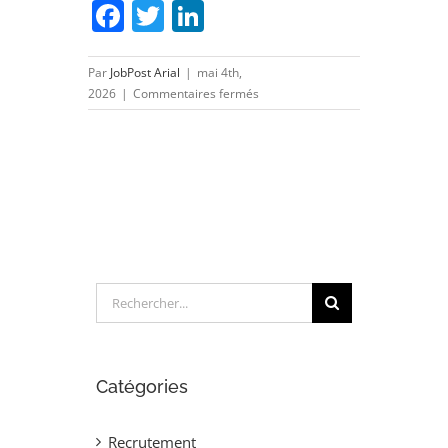
Facebook
Twitter
LinkedIn
Par
JobPost Arial
|
mai 4th,
sur
2026
|
Commentaires fermés
Dessinateur
Electrique
(H/F)
Rechercher:
Catégories
Recrutement