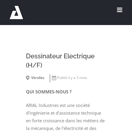
Passer
au
contenu
Dessinateur Electrique
(H/F)
Vitrolles
Publié il y a 3 mois
QUI SOMMES-NOUS ?
ARIAL Industries est une société
d’ingénierie et d’assistance technique
en forte croissance dans les métiers de
la mécanique, de l’électricité et des