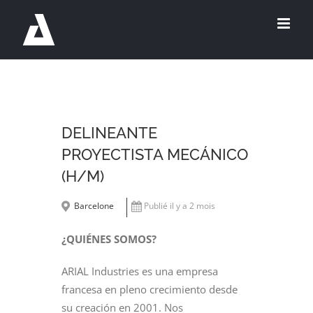
Passer
au
contenu
DELINEANTE
PROYECTISTA MECÁNICO
(H/M)
Barcelone
Publié il y a 2 mois
¿
QUIÉNES SOMOS?
ARIAL Industries es una empresa
francesa en pleno crecimiento desde
su creación en 2001. Nos