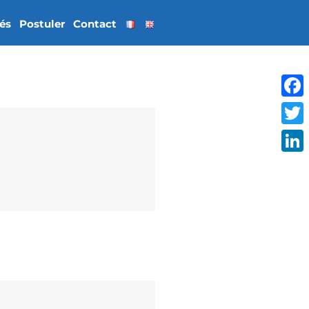
tés
Postuler
Contact
Face
Twitt
Linke