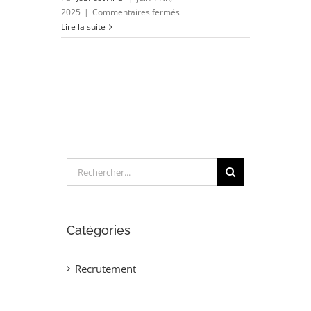
sur
2025
|
Commentaires fermés
INGENIEUR
Lire la suite
METHODE
MAINTENANCE
(H/F)
Rechercher:
Catégories
Recrutement