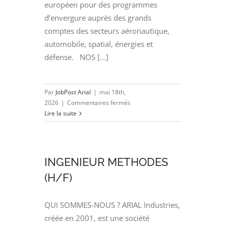
européen pour des programmes
d’envergure auprès des grands
comptes des secteurs aéronautique,
automobile, spatial, énergies et
défense. NOS [...]
Par
JobPost Arial
|
mai 18th,
sur
2026
|
Commentaires fermés
Dessinateur
Lire la suite
Projeteur
AVEVA
E3D
(H/F)
INGENIEUR METHODES
(H/F)
QUI SOMMES-NOUS ? ARIAL Industries,
créée en 2001, est une société