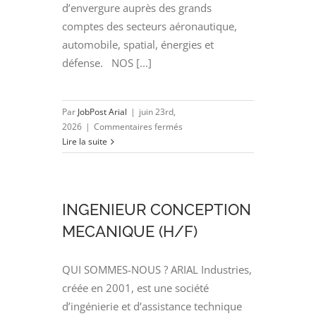
d’envergure auprès des grands
comptes des secteurs aéronautique,
automobile, spatial, énergies et
défense. NOS [...]
Par
JobPost Arial
|
juin 23rd,
sur
2026
|
Commentaires fermés
CHEF
Lire la suite
DE
PROJETS
NUCLAIRES
(H/F)
INGENIEUR CONCEPTION
MECANIQUE (H/F)
QUI SOMMES-NOUS ? ARIAL Industries,
créée en 2001, est une société
d’ingénierie et d’assistance technique