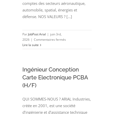
comptes des secteurs aéronautique,
automobile, spatial, énergies et
défense. NOS VALEURS ? [...]
Par
JobPost Arial
|
juin 3rd,
sur
2026
|
Commentaires fermés
Projeteur
Lire la suite
E3D
–
Installations
électriques
Ingénieur Conception
(H/F)
Carte Electronique PCBA
(H/F)
QUI SOMMES-NOUS ? ARIAL Industries,
créée en 2001, est une société
d’ingénierie et d’assistance technique