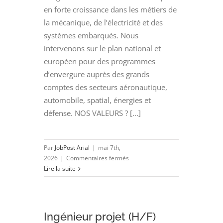
en forte croissance dans les métiers de
la mécanique, de l’électricité et des
systèmes embarqués. Nous
intervenons sur le plan national et
européen pour des programmes
d’envergure auprès des grands
comptes des secteurs aéronautique,
automobile, spatial, énergies et
défense. NOS VALEURS ? [...]
Par
JobPost Arial
|
mai 7th,
sur
2026
|
Commentaires fermés
Ingénieur
Lire la suite
Conception
Carte
Electronique
PCBA
Ingénieur projet (H/F)
(H/F)