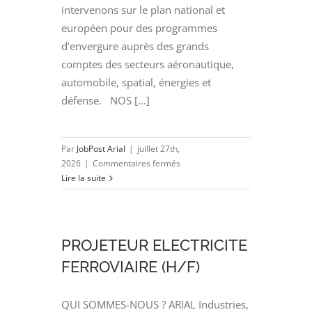
intervenons sur le plan national et
européen pour des programmes
d’envergure auprès des grands
comptes des secteurs aéronautique,
automobile, spatial, énergies et
défense. NOS [...]
Par
JobPost Arial
|
juillet 27th,
sur
2026
|
Commentaires fermés
INGENIEUR
Lire la suite
CONCEPTION
MECANIQUE
CATIA
V5
PROJETEUR ELECTRICITE
(H/F)
FERROVIAIRE (H/F)
QUI SOMMES-NOUS ? ARIAL Industries,