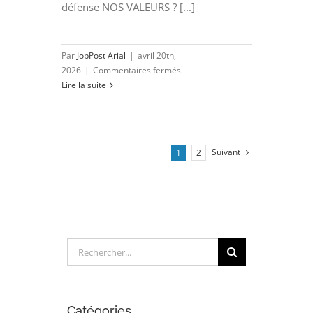
défense NOS VALEURS ? [...]
Par
JobPost Arial
|
avril 20th,
sur
2026
|
Commentaires fermés
DESSINATEUR
Lire la suite
INDUSTRIEL
(H/F)
Suivant
1
2
Rechercher:
Catégories