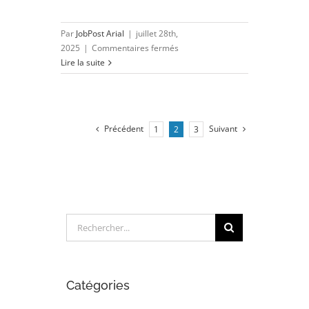
Par
JobPost Arial
|
juillet 28th,
sur
2025
|
Commentaires fermés
Chef
Lire la suite
de
groupe
maquette
E3D
Précédent
Suivant
1
2
3
(H/F)
Rechercher:
Catégories