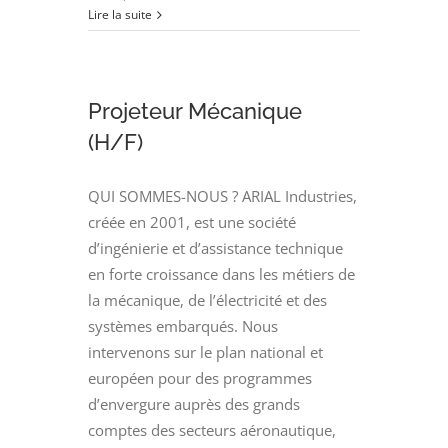
RESPONSABLE
Lire la suite
TECHNIQUE
ELECTRIQUE
CONTRÔLE
COMMANDE
Projeteur Mécanique
(H/F)
(H/F)
QUI SOMMES-NOUS ? ARIAL Industries,
créée en 2001, est une société
d’ingénierie et d’assistance technique
en forte croissance dans les métiers de
la mécanique, de l’électricité et des
systèmes embarqués. Nous
intervenons sur le plan national et
européen pour des programmes
d’envergure auprès des grands
comptes des secteurs aéronautique,