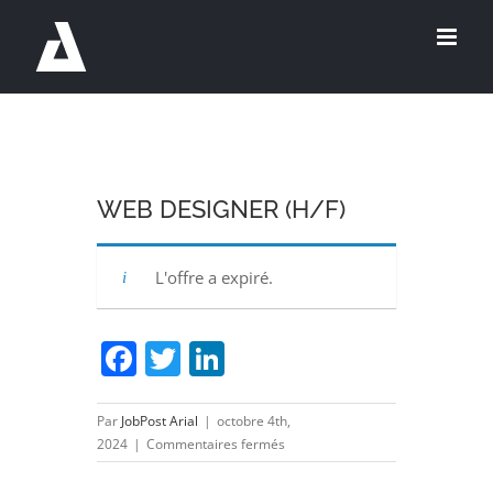
Passer
au
contenu
WEB DESIGNER (H/F)
L'offre a expiré.
Facebook
Twitter
LinkedIn
Par
JobPost Arial
|
octobre 4th,
sur
2024
|
Commentaires fermés
WEB
DESIGNER