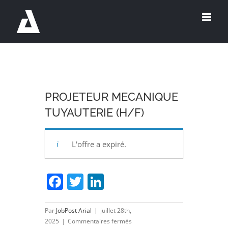
Passer
au
contenu
PROJETEUR MECANIQUE
TUYAUTERIE (H/F)
L'offre a expiré.
Facebook
Twitter
LinkedIn
Par
JobPost Arial
|
juillet 28th,
sur
2025
|
Commentaires fermés