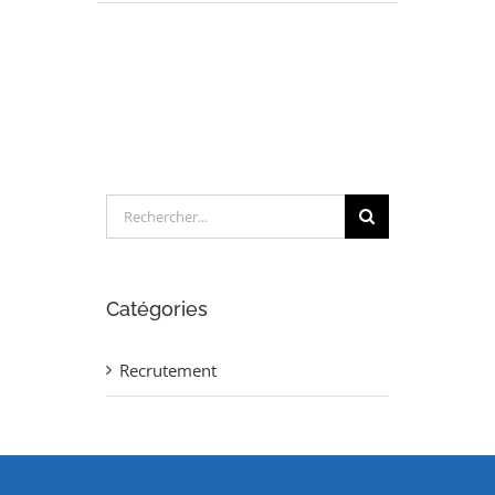
PROJETEUR
MECANIQUE
TUYAUTERIE
(H/F)
Rechercher:
Catégories
Recrutement