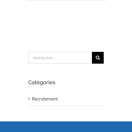
INGENIEUR
MATERIAUX
POLYMERES
(H/F)
Rechercher:
Catégories
Recrutement