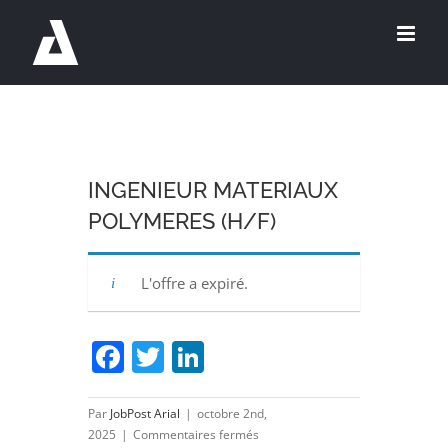
Passer
au
contenu
INGENIEUR MATERIAUX
POLYMERES (H/F)
L'offre a expiré.
Facebook
Twitter
LinkedIn
Par
JobPost Arial
|
octobre 2nd,
sur
2025
|
Commentaires fermés