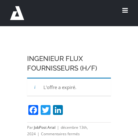
Passer
au
contenu
INGENIEUR FLUX
FOURNISSEURS (H/F)
L'offre a expiré.
Facebook
Twitter
LinkedIn
Par
JobPost Arial
|
décembre 13th,
sur
2024
|
Commentaires fermés