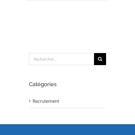
INGENIEUR
FLUX
FOURNISSEURS
(H/F)
Rechercher:
Catégories
Recrutement