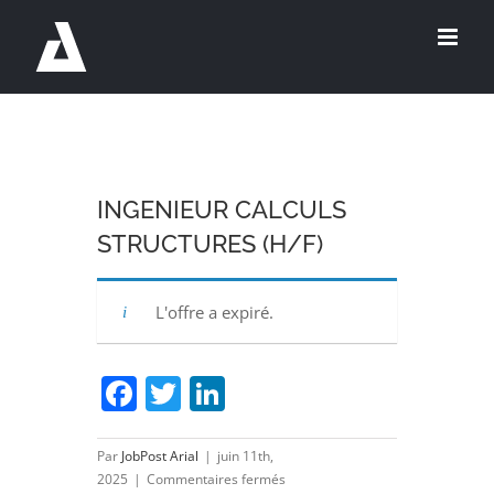
Passer
au
contenu
INGENIEUR CALCULS
STRUCTURES (H/F)
L'offre a expiré.
Facebook
Twitter
LinkedIn
Par
JobPost Arial
|
juin 11th,
sur
2025
|
Commentaires fermés