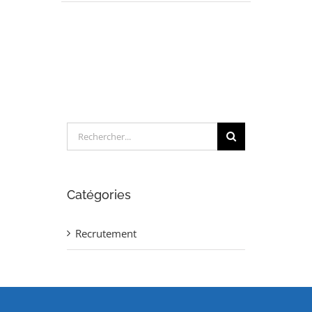
INGENIEUR
CALCULS
STRUCTURES
(H/F)
Rechercher:
Catégories
Recrutement