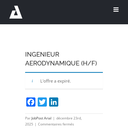
Passer
au
contenu
INGENIEUR
AERODYNAMIQUE (H/F)
L'offre a expiré.
Facebook
Twitter
LinkedIn
Par
JobPost Arial
|
décembre 23rd,
sur
2025
|
Commentaires fermés