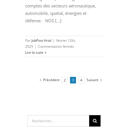
comptes des secteurs aéronautique,
automobile, spatial, énergies et
défense. NOS [...]
Par
JobPost Arial
|
février 12th,
sur
2025
|
Commentaires fermés
INGENIEUR
Lire la suite
EXPERIMENTE
ESSAIS
(H/F)
Précédent
Suivant
2
3
4
Rechercher: