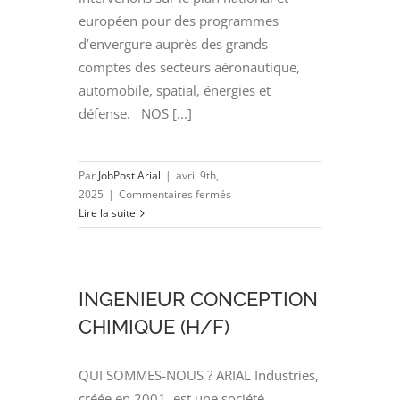
européen pour des programmes
d’envergure auprès des grands
comptes des secteurs aéronautique,
automobile, spatial, énergies et
défense. NOS [...]
Par
JobPost Arial
|
avril 9th,
sur
2025
|
Commentaires fermés
INGENIEUR
Lire la suite
INFORMATIQUE
SYSTEMES
INDUSTRIELS
(H/F)
INGENIEUR CONCEPTION
CHIMIQUE (H/F)
QUI SOMMES-NOUS ? ARIAL Industries,
créée en 2001, est une société