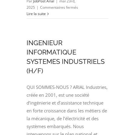
Par
JobPost Arial
|
mai 23rd,
sur
2025
|
Commentaires fermés
Responsable
Lire la suite
Technique
de
Projet
Mécanique
INGENIEUR
(H/F)
INFORMATIQUE
SYSTEMES INDUSTRIELS
(H/F)
QUI SOMMES-NOUS ? ARIAL Industries,
créée en 2001, est une société
d’ingénierie et d’assistance technique
en forte croissance dans les métiers de
la mécanique, de l’électricité et des
systèmes embarqués. Nous
intervenons sur le plan national et