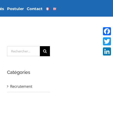
tés
Postuler
Contact
Face
Rechercher:
Twitt
Linke
Catégories
Recrutement