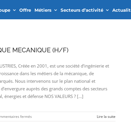
roupe
Offre
Métiers
Secteurs d’activité
Actuali
UE MECANIQUE (H/F)
RIES, Créée en 2001, est une société d’ingénierie et
croissance dans les métiers de la mécanique, de
arqués. Nous intervenons sur le plan national et
’envergure auprès des grands comptes des secteurs
l, énergies et défense NOS VALEURS ? [...]
sur
mmentaires fermés
Lire la suite
REDACTEUR
TECHNIQUE