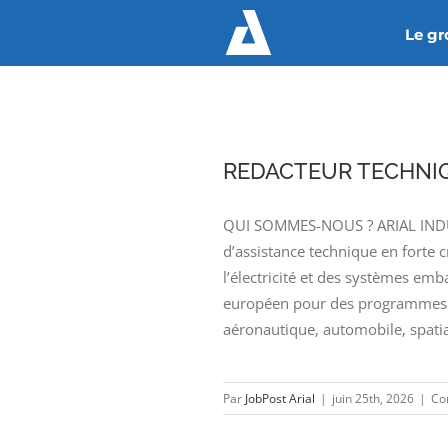
Passer
Le g
au
contenu
REDACTEUR TECHNIQ
QUI SOMMES-NOUS ? ARIAL INDUST
d’assistance technique en forte 
l’électricité et des systèmes emb
européen pour des programmes d
aéronautique, automobile, spatia
Par
JobPost Arial
|
juin 25th, 2026
|
Co