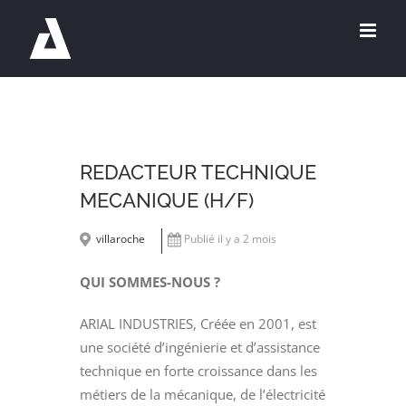
Passer
au
contenu
REDACTEUR TECHNIQUE
MECANIQUE (H/F)
villaroche
Publié il y a 2 mois
QUI SOMMES-NOUS ?
ARIAL INDUSTRIES, Créée en 2001, est
une société d’ingénierie et d’assistance
technique en forte croissance dans les
métiers de la mécanique, de l’électricité