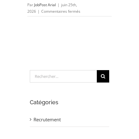
Par
JobPost Arial
|
juin 25th,
sur
2026
|
Commentaires fermés
REDACTEUR
TECHNIQUE
MECANIQUE
(H/F)
Rechercher:
Catégories
Recrutement