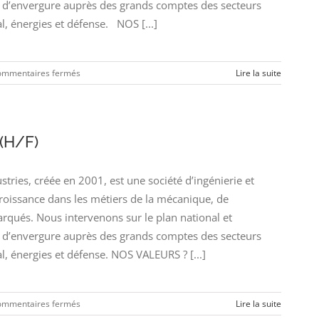
’envergure auprès des grands comptes des secteurs
l, énergies et défense. NOS [...]
sur
mmentaires fermés
Lire la suite
INGENIEUR
CALCULS
MECANIQUES
(H/F)
(H/F)
ies, créée en 2001, est une société d’ingénierie et
croissance dans les métiers de la mécanique, de
arqués. Nous intervenons sur le plan national et
’envergure auprès des grands comptes des secteurs
l, énergies et défense. NOS VALEURS ? [...]
sur
mmentaires fermés
Lire la suite
Ingénieur