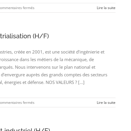
sur
ommentaires fermés
Lire la suite
Ingénieur
Procédé
Chaudronnerie
(H/F)
rialisation (H/F)
ies, créée en 2001, est une société d’ingénierie et
croissance dans les métiers de la mécanique, de
arqués. Nous intervenons sur le plan national et
’envergure auprès des grands comptes des secteurs
l, énergies et défense. NOS VALEURS ? [...]
sur
ommentaires fermés
Lire la suite
Ingénieur
Pilote
Industrialisation
(H/F)
 industriel (H/F)