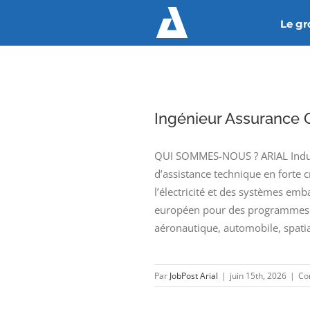
Passer
Le g
au
contenu
Ingénieur Assurance Q
QUI SOMMES-NOUS ? ARIAL Industr
d’assistance technique en forte 
l’électricité et des systèmes emb
européen pour des programmes d
aéronautique, automobile, spatia
Par
JobPost Arial
|
juin 15th, 2026
|
Co