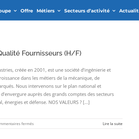
roupe
Offre
Métiers
Secteurs d’activité
Actuali
ualité Fournisseurs (H/F)
ies, créée en 2001, est une société d’ingénierie et
croissance dans les métiers de la mécanique, de
arqués. Nous intervenons sur le plan national et
’envergure auprès des grands comptes des secteurs
l, énergies et défense. NOS VALEURS ? [...]
sur
mmentaires fermés
Lire la suite
Ingénieur
Assurance