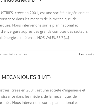
IES, créée en 2001, est une société d’ingénierie et
croissance dans les métiers de la mécanique, de
arqués. Nous intervenons sur le plan national et
’envergure auprès des grands comptes des secteurs
l, énergies et défense. NOS VALEURS ? [...]
sur
ommentaires fermés
Lire la suite
Responsable
de
projet
industriel
 MECANIQUES (H/F)
(H/F)
ies, créée en 2001, est une société d’ingénierie et
croissance dans les métiers de la mécanique, de
arqués. Nous intervenons sur le plan national et