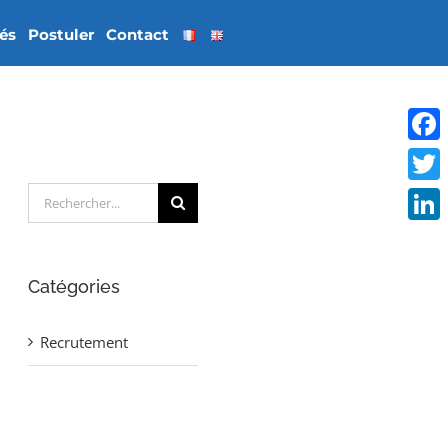
tés
Postuler
Contact
Face
Rechercher:
Twitt
Linke
Catégories
Recrutement