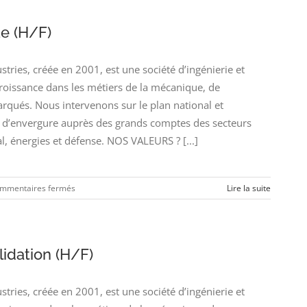
Qualité
Fournisseurs
ue (H/F)
(H/F)
ies, créée en 2001, est une société d’ingénierie et
croissance dans les métiers de la mécanique, de
arqués. Nous intervenons sur le plan national et
’envergure auprès des grands comptes des secteurs
l, énergies et défense. NOS VALEURS ? [...]
sur
mmentaires fermés
Lire la suite
Pilote
Projet
Technique
(H/F)
lidation (H/F)
ies, créée en 2001, est une société d’ingénierie et