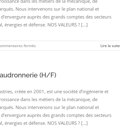
croissance dans les métiers de la mécanique, de
arqués. Nous intervenons sur le plan national et
’envergure auprès des grands comptes des secteurs
l, énergies et défense. NOS VALEURS ? [...]
sur
ommentaires fermés
Lire la suite
Ingénieur
Essais
et
Validation
audronnerie (H/F)
(H/F)
ies, créée en 2001, est une société d’ingénierie et
croissance dans les métiers de la mécanique, de
arqués. Nous intervenons sur le plan national et
’envergure auprès des grands comptes des secteurs
l, énergies et défense. NOS VALEURS ? [...]