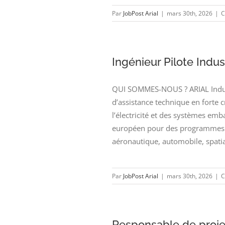
Par
JobPost Arial
|
mars 30th, 2026
|
C
Ingénieur Pilote Indust
QUI SOMMES-NOUS ? ARIAL Industr
d’assistance technique en forte 
l’électricité et des systèmes emb
européen pour des programmes d
aéronautique, automobile, spatia
Par
JobPost Arial
|
mars 30th, 2026
|
C
Responsable de projet