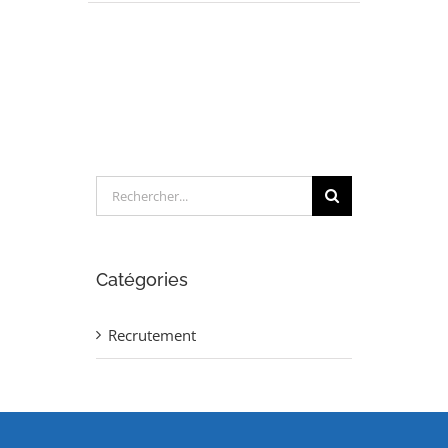
Ingénieur
Procédé
Chaudronnerie
(H/F)
Rechercher:
Catégories
Recrutement