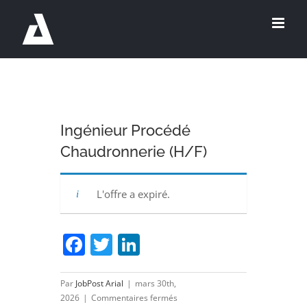
Passer
au
contenu
Ingénieur Procédé
Chaudronnerie (H/F)
L'offre a expiré.
Facebook
Twitter
LinkedIn
Par
JobPost Arial
|
mars 30th,
sur
2026
|
Commentaires fermés