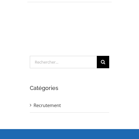
MECANIQUE
–
TRAITEMENT
D’EVOLUTIONS
(H/F)
Rechercher:
Catégories
Recrutement