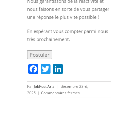
Nous garantissons de la réactivité et
nous faisons en sorte de vous partager
une réponse le plus vite possible !
En espérant vous compter parmi nous
très prochainement.
Facebook
Twitter
LinkedIn
Par
JobPost Arial
|
décembre 23rd,
sur
2025
|
Commentaires fermés
CONCEPTEUR
MECANIQUE
(H/F)