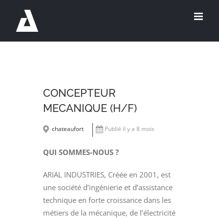
Passer
au
contenu
CONCEPTEUR
MECANIQUE (H/F)
chateaufort
Publié il y a 8 mois
QUI SOMMES-NOUS ?
ARIAL INDUSTRIES, Créée en 2001, est
une société d’ingénierie et d’assistance
technique en forte croissance dans les
métiers de la mécanique, de l’électricité