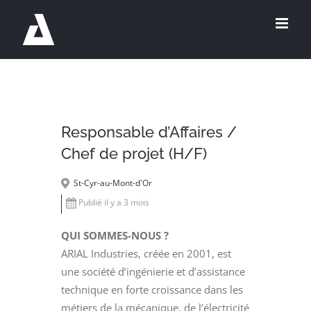
Passer
au
contenu
Responsable d’Affaires /
Chef de projet (H/F)
St-Cyr-au-Mont-d'Or
Publié il y a 3 mois
QUI SOMMES-NOUS ?
ARIAL Industries, créée en 2001, est
une société d’ingénierie et d’assistance
technique en forte croissance dans les
métiers de la mécanique, de l’électricité