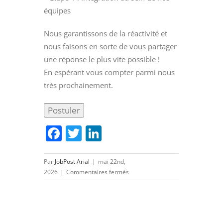
équipes
Nous garantissons de la réactivité et
nous faisons en sorte de vous partager
une réponse le plus vite possible !
En espérant vous compter parmi nous
très prochainement.
Facebook
Twitter
LinkedIn
Par
JobPost Arial
|
mai 22nd,
sur
2026
|
Commentaires fermés
Responsable
d’Affaires
/
Chef