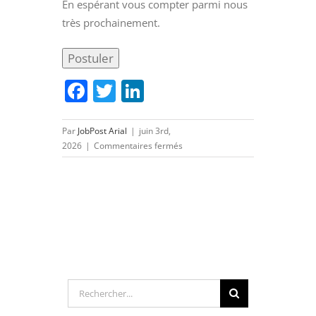
En espérant vous compter parmi nous
très prochainement.
Facebook
Twitter
LinkedIn
Par
JobPost Arial
|
juin 3rd,
sur
2026
|
Commentaires fermés
Projeteur
E3D
–
Installations
électriques
(H/F)
Rechercher: