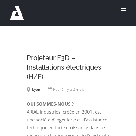
Passer
au
contenu
Projeteur E3D –
Installations électriques
(H/F)
Lyon
Publié il y a 2 mois
QUI SOMMES-NOUS ?
ARIAL Industries, créée en 2001, est
une société d’ingénierie et d’assistance
technique en forte croissance dans les
métiers de la mécanique, de l’électricité