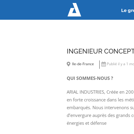
Passer
Le g
au
contenu
INGENIEUR CONCEPT
Ile-de-France
Publié il y a 1 m
QUI SOMMES-NOUS ?
ARIAL INDUSTRIES, Créée en 2001,
en forte croissance dans les méti
embarqués. Nous intervenons su
d’envergure auprès des grands c
énergies et défense