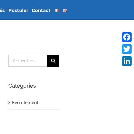
tés
Postuler
Contact
Face
Rechercher:
Twitt
Linke
Catégories
Recrutement