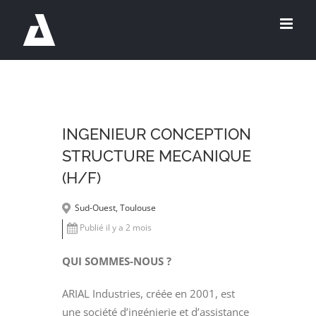
Passer
au
contenu
INGENIEUR CONCEPTION
STRUCTURE MECANIQUE
(H/F)
Sud-Ouest, Toulouse
Publié il y a 2 mois
QUI SOMMES-NOUS ?
ARIAL Industries, créée en 2001, est
une société d’ingénierie et d’assistance