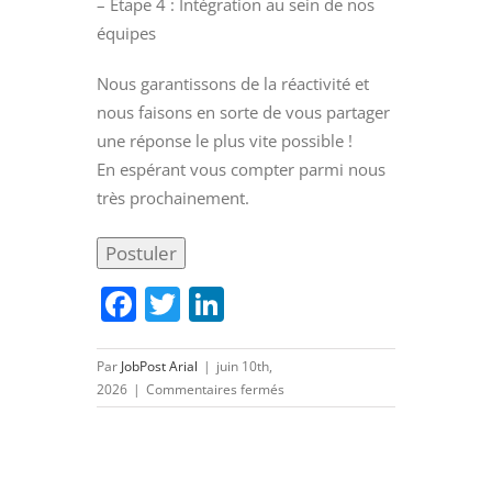
– Etape 4 : Intégration au sein de nos
équipes
Nous garantissons de la réactivité et
nous faisons en sorte de vous partager
une réponse le plus vite possible !
En espérant vous compter parmi nous
très prochainement.
Facebook
Twitter
LinkedIn
Par
JobPost Arial
|
juin 10th,
sur
2026
|
Commentaires fermés
INGENIEUR
CONCEPTION
STRUCTURE
MECANIQUE