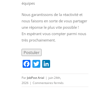
équipes
Nous garantissons de la réactivité et
nous faisons en sorte de vous partager
une réponse le plus vite possible !
En espérant vous compter parmi nous
très prochainement.
Facebook
Twitter
LinkedIn
Par
JobPost Arial
|
juin 24th,
sur
2026
|
Commentaires fermés
INGENIEUR
BIM
MANAGER
(H/F)