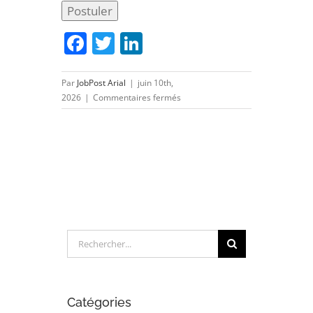
Facebook
Twitter
LinkedIn
Par
JobPost Arial
|
juin 10th,
sur
2026
|
Commentaires fermés
DESSINATEUR
PROJETEUR
(H/F)
Rechercher:
Catégories