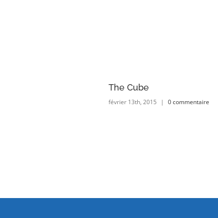
Velodrome
The Cube
2015
|
0 commentaire
février 13th, 2015
|
0 commentaire