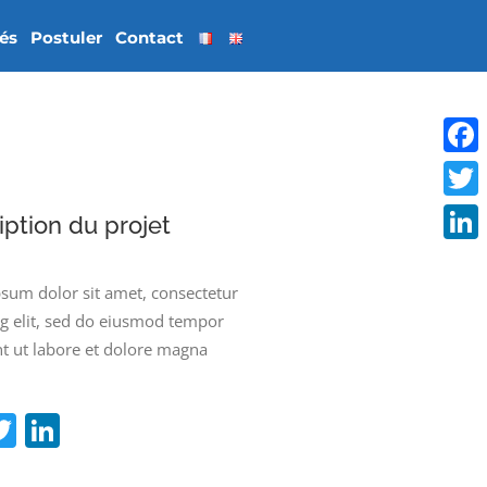
tés
Postuler
Contact
Face
Twitt
iption du projet
Linke
sum dolor sit amet, consectetur
ng elit, sed do eiusmod tempor
nt ut labore et dolore magna
acebook
Twitter
LinkedIn