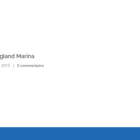
gland Marina
Dubai Hotel
, 2015
|
0 commentaire
février 13th, 2015
|
0 commentaire