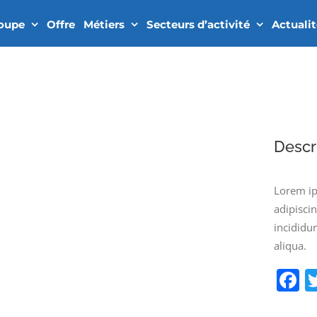
roupe
Offre
Métiers
Secteurs d’activité
Actuali
Descr
Lorem ip
adipisci
incididu
aliqua.
F