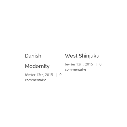
ia
Danish
West Shinjuku
Manches
février 13th, 2015
|
0
ts
Modernity
Airport
commentaire
3th, 2015
|
0
février 13th, 2015
|
0
février 13th, 
aire
commentaire
commentaire