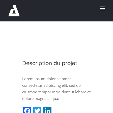
Passer
au
contenu
View
Larger
Description du projet
Image
Lorem ipsum dolor sit amet,
consectetur adipiscing elit, sed do
eiusmod tempor incididunt ut labore et
dolore magna aliqua.
Facebook
Twitter
LinkedIn