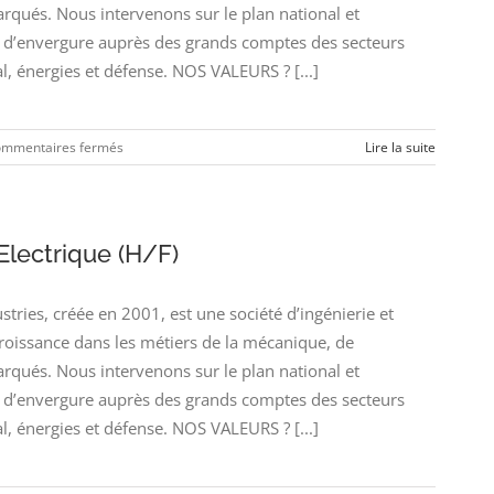
arqués. Nous intervenons sur le plan national et
’envergure auprès des grands comptes des secteurs
l, énergies et défense. NOS VALEURS ? [...]
sur
mmentaires fermés
Lire la suite
Designer
Installation
et
Cheminement
Electrique (H/F)
Electrique
(H/F)
ies, créée en 2001, est une société d’ingénierie et
croissance dans les métiers de la mécanique, de
arqués. Nous intervenons sur le plan national et
’envergure auprès des grands comptes des secteurs
l, énergies et défense. NOS VALEURS ? [...]