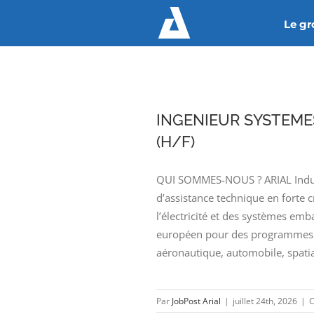
Passer
Le g
au
contenu
INGENIEUR SYSTEME
(H/F)
QUI SOMMES-NOUS ? ARIAL Industr
d’assistance technique en forte 
l’électricité et des systèmes emb
européen pour des programmes d
aéronautique, automobile, spatia
Par
JobPost Arial
|
juillet 24th, 2026
|
C