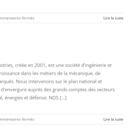
sur
mmentaires fermés
Lire la suite
Ingénieur
Qualification
CEM
(H/F)
ies, créée en 2001, est une société d’ingénierie et
croissance dans les métiers de la mécanique, de
arqués. Nous intervenons sur le plan national et
’envergure auprès des grands comptes des secteurs
, énergies et défense. NOS [...]
sur
mmentaires fermés
Lire la suite
Ingénieur
SDR
(H/F)