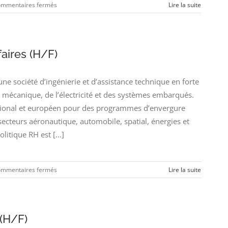
sur
mmentaires fermés
Lire la suite
Technicien
Définition
Electrique
(H/F)
aires (H/F)
 société d’ingénierie et d’assistance technique en forte
a mécanique, de l’électricité et des systèmes embarqués.
ational et européen pour des programmes d’envergure
cteurs aéronautique, automobile, spatial, énergies et
itique RH est [...]
sur
mmentaires fermés
Lire la suite
Ingénieur
Chargé
d’Affaires
(H/F)
 (H/F)