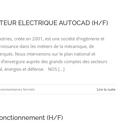
INGENIEUR
SYSTEMES
ELECTRIQUES
AERONAUTIQUES
TEUR ELECTRIQUE AUTOCAD (H/F)
(H/F)
ies, créée en 2001, est une société d’ingénierie et
croissance dans les métiers de la mécanique, de
arqués. Nous intervenons sur le plan national et
’envergure auprès des grands comptes des secteurs
l, énergies et défense. NOS [...]
sur
ommentaires fermés
Lire la suite
DESSINATEUR
PROJETEUR
ELECTRIQUE
AUTOCAD
Fonctionnement (H/F)
(H/F)