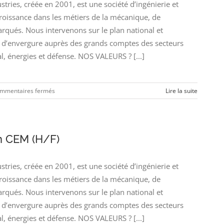
ies, créée en 2001, est une société d’ingénierie et
croissance dans les métiers de la mécanique, de
arqués. Nous intervenons sur le plan national et
’envergure auprès des grands comptes des secteurs
l, énergies et défense. NOS VALEURS ? [...]
sur
mmentaires fermés
Lire la suite
Ingénieur
Sûreté
de
Fonctionnement
on CEM (H/F)
(H/F)
ies, créée en 2001, est une société d’ingénierie et
croissance dans les métiers de la mécanique, de
arqués. Nous intervenons sur le plan national et
’envergure auprès des grands comptes des secteurs
l, énergies et défense. NOS VALEURS ? [...]