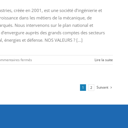
ies, créée en 2001, est une société d’ingénierie et
croissance dans les métiers de la mécanique, de
arqués. Nous intervenons sur le plan national et
’envergure auprès des grands comptes des secteurs
l, énergies et défense. NOS VALEURS ? [...]
sur
mmentaires fermés
Lire la suite
Architecte
électrique
(H/F)
Suivant
1
2