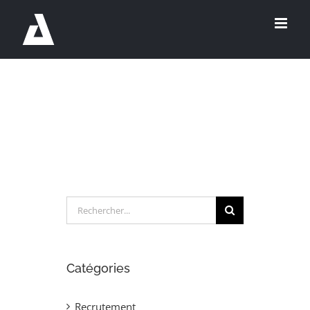
Passer
au
contenu
Rechercher:
Catégories
Recrutement