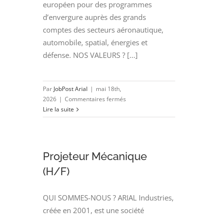
européen pour des programmes
d’envergure auprès des grands
comptes des secteurs aéronautique,
automobile, spatial, énergies et
défense. NOS VALEURS ? [...]
Par
JobPost Arial
|
mai 18th,
sur
2026
|
Commentaires fermés
Ingénieur
Lire la suite
Calcul
de
Structure
(H/F)
Projeteur Mécanique
(H/F)
QUI SOMMES-NOUS ? ARIAL Industries,
créée en 2001, est une société