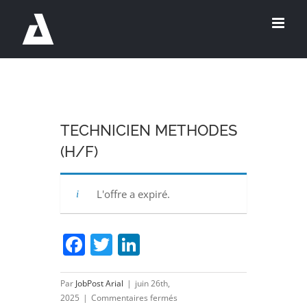
Passer
au
contenu
TECHNICIEN METHODES
(H/F)
L'offre a expiré.
Facebook
Twitter
LinkedIn
Par
JobPost Arial
|
juin 26th,
sur
2025
|
Commentaires fermés