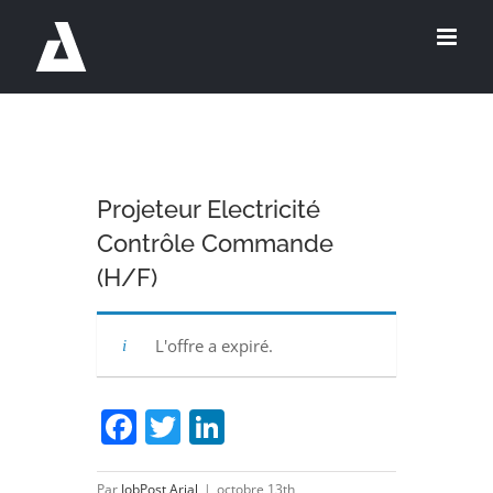
Passer
au
contenu
Projeteur Electricité
Contrôle Commande
(H/F)
L'offre a expiré.
Facebook
Twitter
LinkedIn
Par
JobPost Arial
|
octobre 13th,