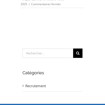
sur
2025
|
Commentaires fermés
Projeteur
Electricité
Contrôle
Commande
(H/F)
Rechercher:
Catégories
Recrutement