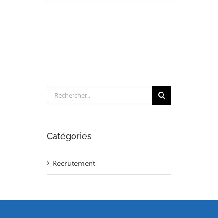
PILOTE
TECHNIQUE
TUYAUTERIE
(H/F)
Rechercher:
Catégories
Recrutement