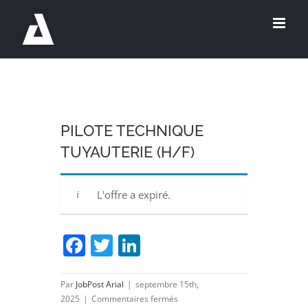
Passer
au
contenu
PILOTE TECHNIQUE
TUYAUTERIE (H/F)
L'offre a expiré.
Facebook
Twitter
LinkedIn
Par
JobPost Arial
|
septembre 15th,
sur
2025
|
Commentaires fermés