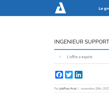
Passer
Le g
au
contenu
INGENIEUR SUPPORT 
L'offre a expiré.
Facebook
Twitter
Linked
Par
JobPost Arial
|
novembre 28th, 202