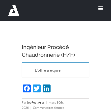
Passer
au
contenu
Ingénieur Procédé
Chaudronnerie (H/F)
L'offre a expiré.
Facebook
Twitter
LinkedIn
Par
JobPost Arial
|
mars 30th,
sur
2026
|
Commentaires fermés