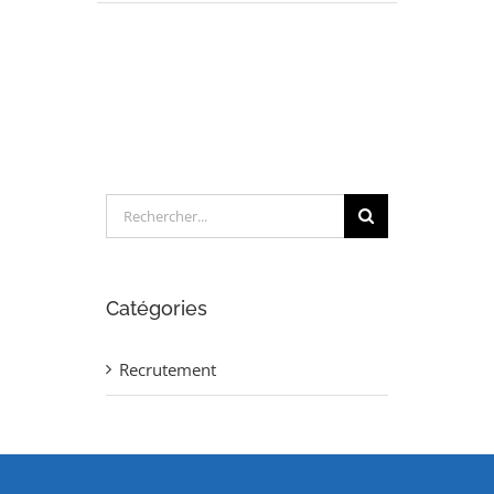
Ingénieur
Procédé
Chaudronnerie
(H/F)
Rechercher:
Catégories
Recrutement