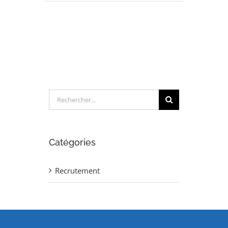
INGENIEUR
METHODE
MAINTENANCE
(H/F)
Rechercher:
Catégories
Recrutement