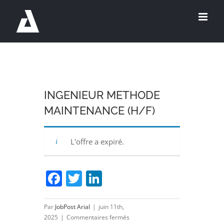
Passer
au
contenu
INGENIEUR METHODE
MAINTENANCE (H/F)
L'offre a expiré.
Facebook
Twitter
LinkedIn
Par
JobPost Arial
|
juin 11th,
sur
2025
|
Commentaires fermés