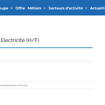
roupe
Offre
Métiers
Secteurs d’activité
Actuali
Electricité (H/F)
In
sur
ommentaires fermés
Dessinateur
Projeteur
Electricité
(H/F)