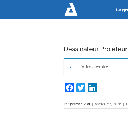
Passer
Le g
au
contenu
Dessinateur Projeteur 
L'offre a expiré.
Facebook
Twitter
Linked
Par
JobPost Arial
|
février 5th, 2026
|
C