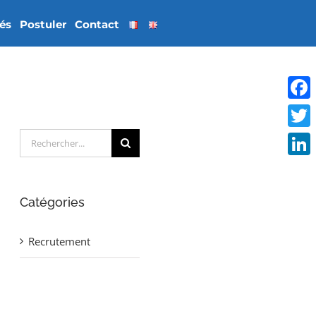
tés
Postuler
Contact
Face
Rechercher:
Twitt
Linke
Catégories
Recrutement