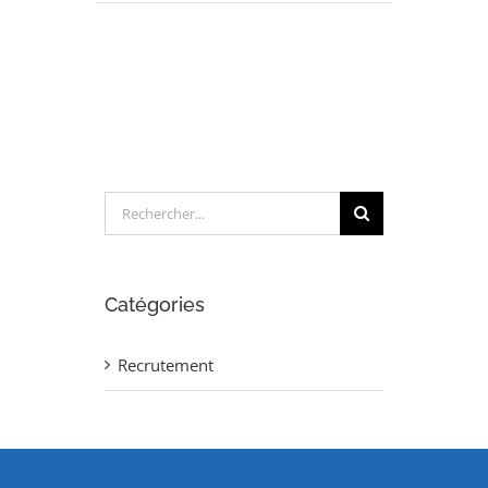
CHARGE
D’ETUDES
ELECTRICITE
(H/F)
Rechercher:
Catégories
Recrutement