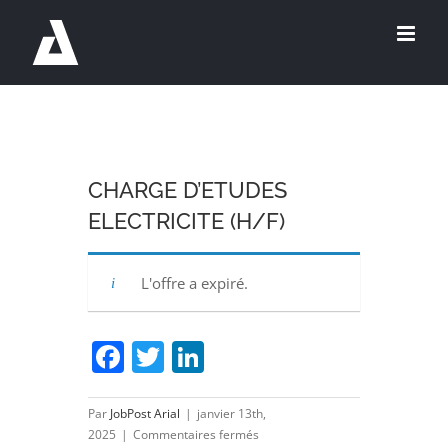
Passer
au
contenu
CHARGE D’ETUDES
ELECTRICITE (H/F)
L'offre a expiré.
Facebook
Twitter
LinkedIn
Par
JobPost Arial
|
janvier 13th,
sur
2025
|
Commentaires fermés