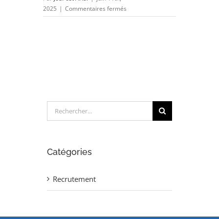
sur
2025
|
Commentaires fermés
CHARGE
D’AFFAIRES
MOYENS
INDUSTRIELS
(H/F)
Rechercher:
Catégories
Recrutement