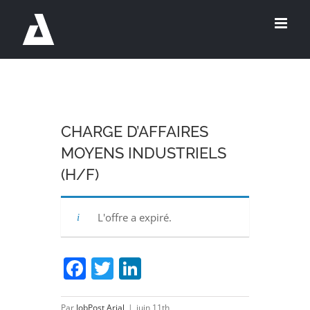
Passer
au
contenu
CHARGE D’AFFAIRES
MOYENS INDUSTRIELS
(H/F)
L'offre a expiré.
Facebook
Twitter
LinkedIn
Par
JobPost Arial
|
juin 11th,