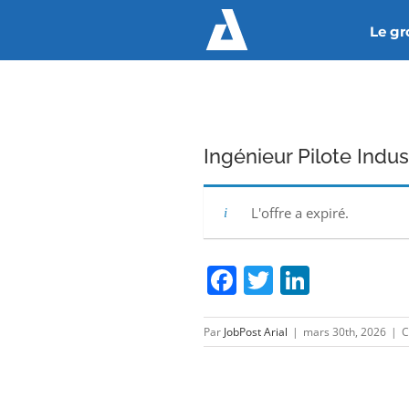
Passer
Le g
au
contenu
Ingénieur Pilote Indust
L'offre a expiré.
Facebook
Twitter
Linked
Par
JobPost Arial
|
mars 30th, 2026
|
C