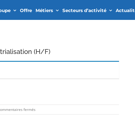
roupe
Offre
Métiers
Secteurs d’activité
Actuali
rialisation (H/F)
In
sur
ommentaires fermés
Ingénieur
Pilote
Industrialisation
(H/F)