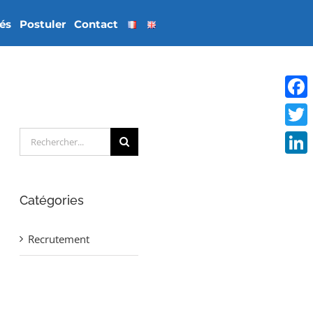
tés
Postuler
Contact
Face
Rechercher:
Twitt
Linke
Catégories
Recrutement