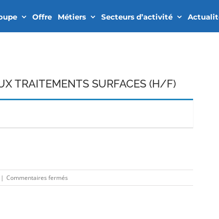
roupe
Offre
Métiers
Secteurs d’activité
Actuali
UX TRAITEMENTS SURFACES (H/F)
In
sur
|
Commentaires fermés
INGENIEUR
MATERIAUX
TRAITEMENTS
SURFACES