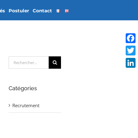
tés
Postuler
Contact
Face
Rechercher:
Twitt
Linke
Catégories
Recrutement