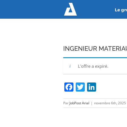
Passer
Le g
au
contenu
INGENIEUR MATERIA
L'offre a expiré.
Facebook
Twitter
Linked
Par
JobPost Arial
|
novembre 6th, 2025