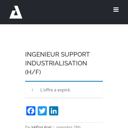
Passer
au
contenu
INGENIEUR SUPPORT
INDUSTRIALISATION
(H/F)
L'offre a expiré.
Facebook
Twitter
LinkedIn
Par
JobPost Arial
|
novembre 28th,