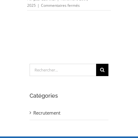
sur
2025
|
Commentaires fermés
INGENIEUR
SUPPORT
INDUSTRIALISATION
(H/F)
Rechercher:
Catégories
Recrutement