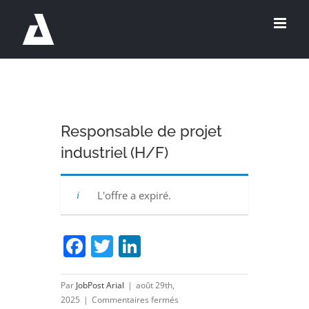
Passer
au
contenu
Responsable de projet
industriel (H/F)
L'offre a expiré.
Facebook
Twitter
LinkedIn
Par
JobPost Arial
|
août 29th,
sur
2025
|
Commentaires fermés