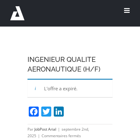
Passer
au
contenu
INGENIEUR QUALITE
AERONAUTIQUE (H/F)
L'offre a expiré.
Facebook
Twitter
LinkedIn
Par
JobPost Arial
|
septembre 2nd,
sur
2025
|
Commentaires fermés