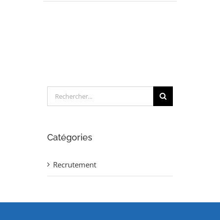
INGENIEUR
QUALITE
AERONAUTIQUE
(H/F)
Rechercher:
Catégories
Recrutement