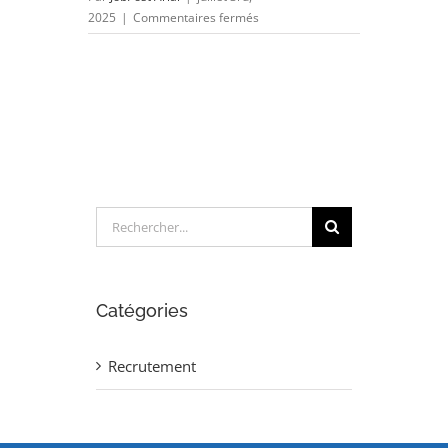
sur
2025
|
Commentaires fermés
INGENIEUR
DEVELOPPEUR
MACROS
VBA
(H/F)
Rechercher:
Catégories
Recrutement