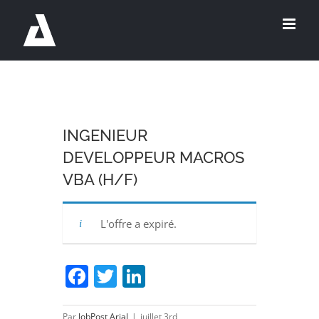
Passer
au
contenu
INGENIEUR
DEVELOPPEUR MACROS
VBA (H/F)
L'offre a expiré.
Facebook
Twitter
LinkedIn
Par
JobPost Arial
|
juillet 3rd,