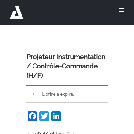
Passer
au
contenu
Projeteur Instrumentation
/ Contrôle-Commande
(H/F)
L'offre a expiré.
Facebook
Twitter
LinkedIn
Par
JobPost Arial
|
mai 19th,