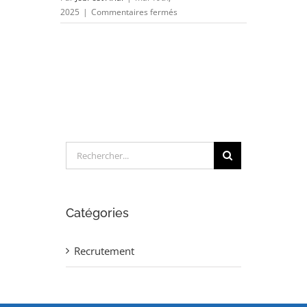
sur
2025
|
Commentaires fermés
Projeteur
Instrumentation
/
Contrôle-
Commande
(H/F)
Rechercher:
Catégories
Recrutement