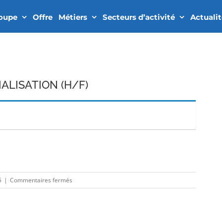
roupe
Offre
Métiers
Secteurs d’activité
Actuali
ALISATION (H/F)
In
sur
5
|
Commentaires fermés
INGENIEUR
INDUSTRIALISATION
(H/F)