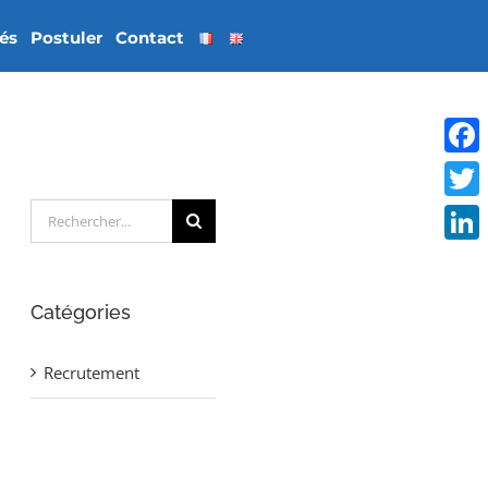
tés
Postuler
Contact
Face
Rechercher:
Twitt
Linke
Catégories
Recrutement