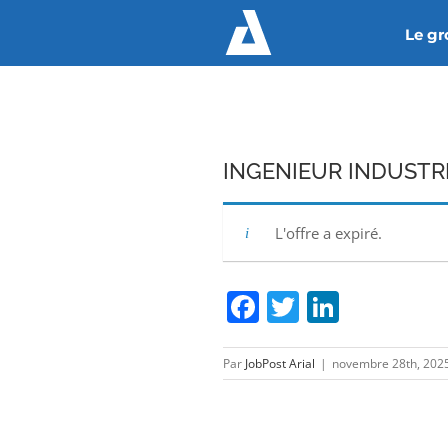
Passer
Le g
au
contenu
INGENIEUR INDUSTRI
L'offre a expiré.
Facebook
Twitter
Linked
Par
JobPost Arial
|
novembre 28th, 202