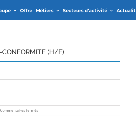
roupe
Offre
Métiers
Secteurs d’activité
Actuali
-CONFORMITE (H/F)
In
sur
Commentaires fermés
TECHNICIEN
DE
NON-
CONFORMITE