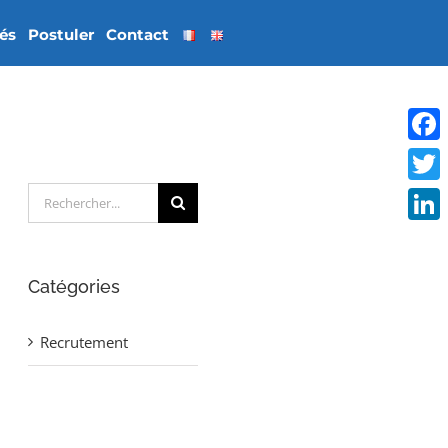
tés
Postuler
Contact
Face
Rechercher:
Twitt
Linke
Catégories
Recrutement