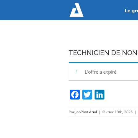
Passer
Le g
au
contenu
TECHNICIEN DE NON
L'offre a expiré.
Facebook
Twitter
Linked
Par
JobPost Arial
|
février 10th, 2025
|